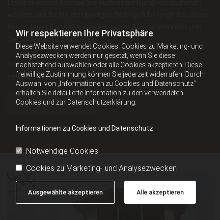
Darüber hinaus können Sie auch einen Rundholzdachstuhl
wählen, der für ein einzigartiges Wohngefühl sorgt. Bei dieser
besonderen Bauweise werden ganze Bäume entrindet und
Wir respektieren Ihre Privatsphäre
die Sattelfläche bearbeitet.
Diese Website verwendet Cookies. Cookies zu Marketing- und
Analysezwecken werden nur gesetzt, wenn Sie diese
Gerne sanieren wir auch Ihren alten Dachstuhl nach den
nachstehend auswählen oder alle Cookies akzeptieren. Diese
freiwillige Zustimmung können Sie jederzeit widerrufen. Durch
neuesten Baunormen!
Auswahl von „Informationen zu Cookies und Datenschutz“
erhalten Sie detaillierte Information zu den verwendeten
Kontaktieren Sie uns
Cookies und zur Datenschutzerklärung.
Informationen zu Cookies und Datenschutz
Notwendige Cookies
Cookies zu Marketing- und Analysezwecken
Ausgewählte akzeptieren
Alle akzeptieren