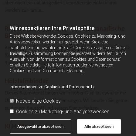
aber doch einmal ausgedient, verrotten sie einfach und
werden zu Humus.
Rundholz – für Dachstühle und kanadische
Wir respektieren Ihre Privatsphäre
Blockhäuser
Diese Website verwendet Cookies. Cookies zu Marketing- und
Analysezwecken werden nur gesetzt, wenn Sie diese
Bei Josef Strasser erhalten Sie perfekt vorbereitetes Rundholz
nachstehend auswählen oder alle Cookies akzeptieren. Diese
freiwillige Zustimmung können Sie jederzeit widerrufen. Durch
für verschiedene Bauvorhaben wie zum Beispiel
Auswahl von „Informationen zu Cookies und Datenschutz“
Rundholzblockhäuser oder Dachstühle.
erhalten Sie detaillierte Information zu den verwendeten
Cookies und zur Datenschutzerklärung.
Holzleimbinder
Informationen zu Cookies und Datenschutz
Dieses Baumaterial bieten wir in hoher Qualität etwa für die
Überbrückung größerer Entfernungen. Wir beraten Sie gerne
Notwendige Cookies
zu diesem Baustoff und seinen Eigenschaften.
Cookies zu Marketing- und Analysezwecken
KLH-Massivholz
Ausgewählte akzeptieren
Alle akzeptieren