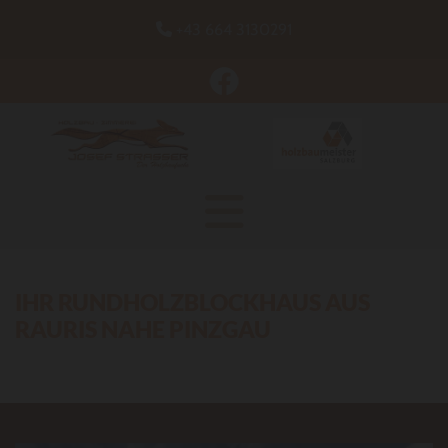
+43 664 3130291

IHR RUNDHOLZBLOCKHAUS AUS
RAURIS NAHE PINZGAU