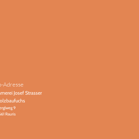
o-Adresse
merei Josef Strasser
olzbaufuchs
erglweg 9
661 Rauris