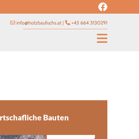
info@holzbaufuchs.at
|
+43 664 3130291


rtschafliche Bauten