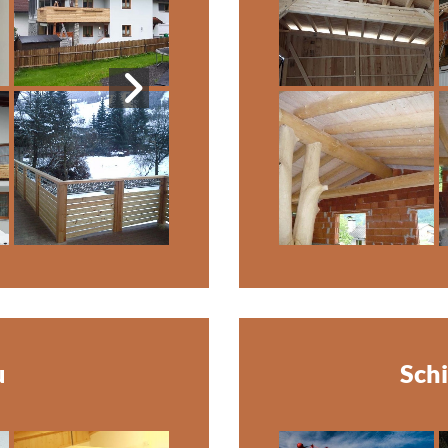
u
Sch