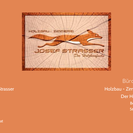
Bür
trasser
Holzbau - Zim
Der H
B
5
at