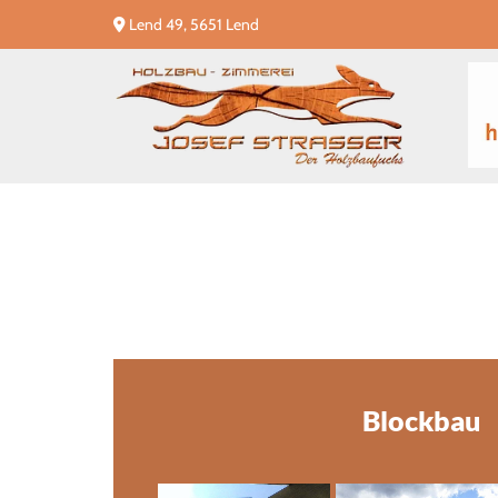
Lend 49, 5651 Lend

Blockbau